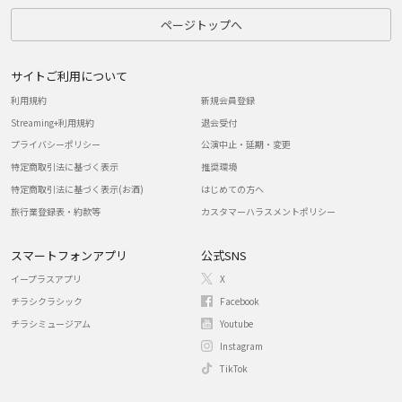
ページトップへ
サイトご利用について
利用規約
新規会員登録
Streaming+利用規約
退会受付
プライバシーポリシー
公演中止・延期・変更
特定商取引法に基づく表示
推奨環境
特定商取引法に基づく表示(お酒)
はじめての方へ
旅行業登録表・約款等
カスタマーハラスメントポリシー
スマートフォンアプリ
公式SNS
イープラスアプリ
X
チラシクラシック
Facebook
チラシミュージアム
Youtube
Instagram
TikTok