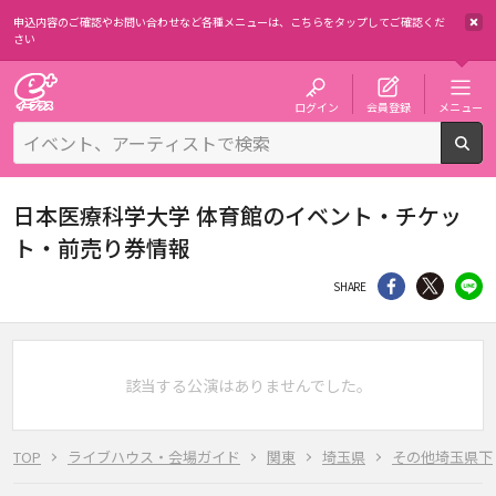
申込内容のご確認やお問い合わせなど各種メニューは、
こちらをタップしてご確認くだ
さい
チケット予約・購入・販売のイープラス
ログイン
会員登録
メニュー
検
日本医療科学大学 体育館のイベント・チケッ
ト・前売り券情報
シェア
Twitter
li
SHARE
該当する公演はありませんでした。
TOP
ライブハウス・会場ガイド
関東
埼玉県
その他埼玉県下