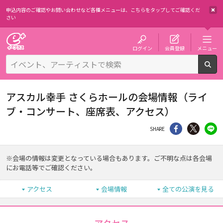
申込内容のご確認やお問い合わせなど各種メニューは、
こちらをタップしてご確認くだ
さい
チケット予約・購入・販売のイープラス
ログイン
会員登録
メニュー
検
アスカル幸手 さくらホールの会場情報（ライ
ブ・コンサート、座席表、アクセス）
シェア
Twitter
li
SHARE
※会場の情報は変更となっている場合もあります。ご不明な点は各会場
にお電話等でご確認ください。
アクセス
会場情報
全ての公演を見る