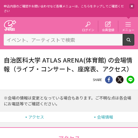
申込内容のご確認やお問い合わせなど各種メニューは、
こちらをタップしてご確認くだ
さい
チケット予約・購入・販売のイープラス
ログイン
会員登録
メニュー
検
自治医科大学 ATLAS ARENA(体育館) の会場情
報（ライブ・コンサート、座席表、アクセス）
シェア
Twitter
li
SHARE
※会場の情報は変更となっている場合もあります。ご不明な点は各会場
にお電話等でご確認ください。
アクセス
会場情報