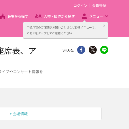
ログイン
会員登録
会場から探す
人物・団体から探す
メニュー
閉じる
申込内容のご確認やお問い合わせなど各種メニューは、
主催者向け販売サービス
こちらをタップしてご確認ください
座席表、ア
シェア
Twitter
line
SHARE
ライブやコンサート情報を
会場情報