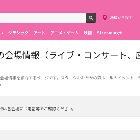
地域から探す
検索
い
クラシック
アート
アニメ・ゲーム
映画
Streaming+
の会場情報（ライブ・コンサート、
の会場情報を紹介するページです。スターツおおたかの森ホールのイベント、
。
点は各会場にお電話等でご確認ください。