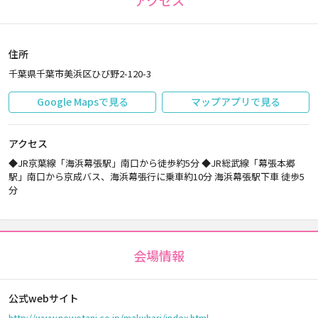
アクセス
住所
千葉県千葉市美浜区ひび野2-120-3
Google Mapsで見る
マップアプリで見る
アクセス
◆JR京葉線「海浜幕張駅」南口から徒歩約5分 ◆JR総武線「幕張本郷
駅」南口から京成バス、海浜幕張行に乗車約10分 海浜幕張駅下車 徒歩5
分
会場情報
公式webサイト
http://www.newotani.co.jp/makuhari/index.html