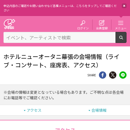
申込内容のご確認やお問い合わせなど各種メニューは、
こちらをタップしてご確認くだ
さい
チケット予約・購入・販売のイープラス
ログイン
会員登録
メニュー
検
ホテルニューオータニ幕張の会場情報（ライ
ブ・コンサート、座席表、アクセス）
シェア
Twitter
li
SHARE
※会場の情報は変更となっている場合もあります。ご不明な点は各会場
にお電話等でご確認ください。
アクセス
会場情報