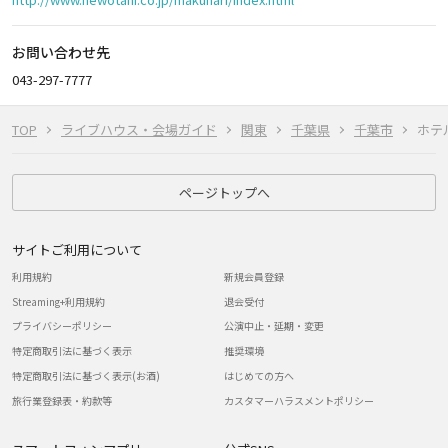
お問い合わせ先
043-297-7777
TOP
ライブハウス・会場ガイド
関東
千葉県
千葉市
ホテ
ページトップへ
サイトご利用について
利用規約
新規会員登録
Streaming+利用規約
退会受付
プライバシーポリシー
公演中止・延期・変更
特定商取引法に基づく表示
推奨環境
特定商取引法に基づく表示(お酒)
はじめての方へ
旅行業登録表・約款等
カスタマーハラスメントポリシー