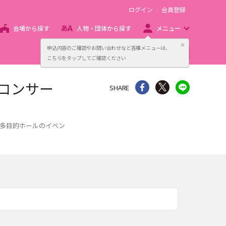
ログイン
会員登録
会場から探す
人物・団体から探す
メニュー
閉じる
申込内容のご確認やお問い合わせなど各種メニューは、
主催者向け販売サービス
こちらをタップしてご確認ください
コンサー
シェア
Twitter
line
SHARE
 多目的ホールのイベン