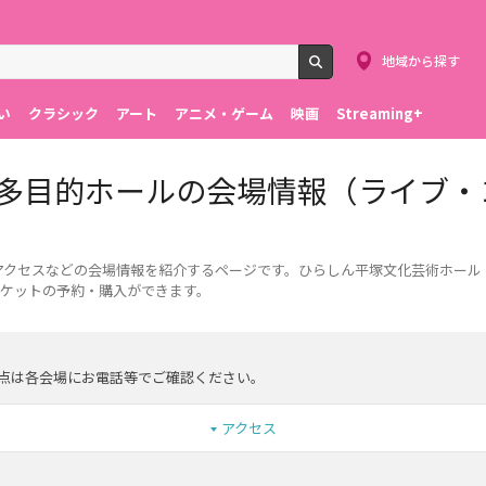
地域から探す
検索
い
クラシック
アート
アニメ・ゲーム
映画
Streaming+
 多目的ホールの会場情報（ライブ・
アクセスなどの会場情報を紹介するページです。ひらしん平塚文化芸術ホール
ケットの予約・購入ができます。
点は各会場にお電話等でご確認ください。
アクセス