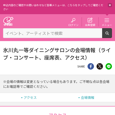
申込内容のご確認やお問い合わせなど各種メニューは、
こちらをタップしてご確認くだ
さい
チケット予約・購入・販売のイープラス
ログイン
会員登録
メニュー
検
氷川丸一等ダイニングサロンの会場情報（ライ
ブ・コンサート、座席表、アクセス）
シェア
Twitter
li
SHARE
※会場の情報は変更となっている場合もあります。ご不明な点は各会場
にお電話等でご確認ください。
アクセス
会場情報