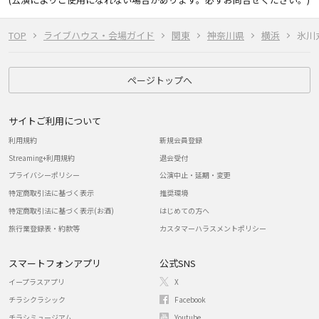
TOP
ライブハウス・会場ガイド
関東
神奈川県
横浜
氷川
ページトップへ
サイトご利用について
利用規約
新規会員登録
Streaming+利用規約
退会受付
プライバシーポリシー
公演中止・延期・変更
特定商取引法に基づく表示
推奨環境
特定商取引法に基づく表示(お酒)
はじめての方へ
旅行業登録表・約款等
カスタマーハラスメントポリシー
スマートフォンアプリ
公式SNS
イープラスアプリ
X
チラシクラシック
Facebook
チラシミュージアム
Youtube