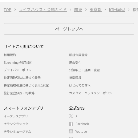
TOP
ライブハウス・会場ガイド
関東
東京都
町田周辺
桜
ページトップへ
サイトご利用について
利用規約
新規会員登録
Streaming+利用規約
退会受付
プライバシーポリシー
公演中止・延期・変更
特定商取引法に基づく表示
推奨環境
特定商取引法に基づく表示(お酒)
はじめての方へ
旅行業登録表・約款等
カスタマーハラスメントポリシー
スマートフォンアプリ
公式SNS
イープラスアプリ
X
チラシクラシック
Facebook
チラシミュージアム
Youtube