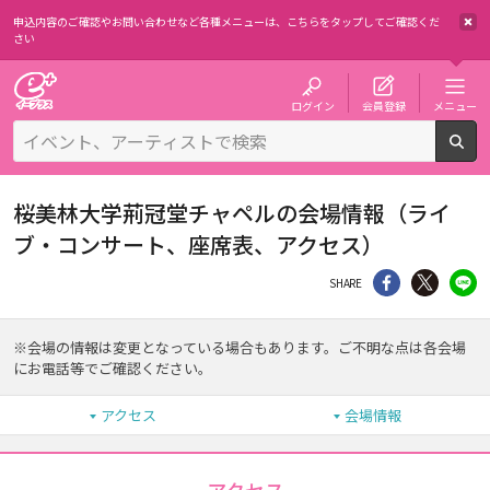
申込内容のご確認やお問い合わせなど各種メニューは、
こちらをタップしてご確認くだ
さい
チケット予約・購入・販売のイープラス
ログイン
会員登録
メニュー
検
桜美林大学荊冠堂チャペルの会場情報（ライ
ブ・コンサート、座席表、アクセス）
シェア
Twitter
li
SHARE
※会場の情報は変更となっている場合もあります。ご不明な点は各会場
にお電話等でご確認ください。
アクセス
会場情報