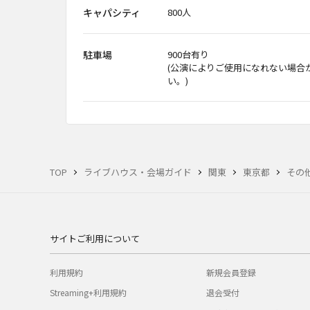
キャパシティ
800人
駐車場
900台有り
(公演によりご使用になれない場合
い。)
TOP
ライブハウス・会場ガイド
関東
東京都
その
サイトご利用について
利用規約
新規会員登録
Streaming+利用規約
退会受付