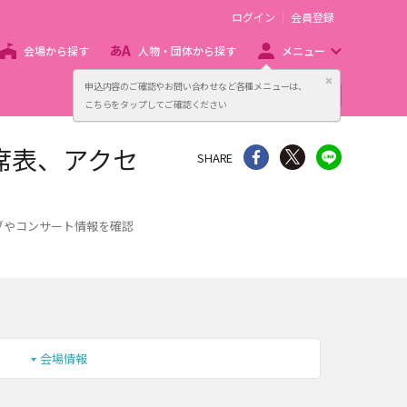
ログイン
会員登録
会場から探す
人物・団体から探す
メニュー
閉じる
申込内容のご確認やお問い合わせなど各種メニューは、
主催者向け販売サービス
こちらをタップしてご確認ください
席表、アクセ
シェア
Twitter
line
SHARE
ブやコンサート情報を確認
会場情報