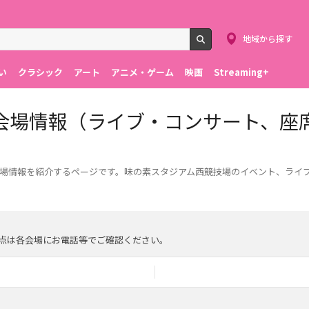
地域から探す
検索
い
クラシック
アート
アニメ・ゲーム
映画
Streaming+
会場情報（ライブ・コンサート、座
場情報を紹介するページです。味の素スタジアム西競技場のイベント、ライ
点は各会場にお電話等でご確認ください。