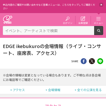
申込内容のご確認やお問い合わせなど各種メニューは、
こちらをタップしてご確認くだ
さい
チケット予約・購入・販売のイープラス
ログイン
会員登録
メニュー
検
EDGE ikebukuroの会場情報（ライブ・コンサ
ート、座席表、アクセス）
シェア
Twitter
li
SHARE
※会場の情報は変更となっている場合もあります。ご不明な点は各会場
にお電話等でご確認ください。
アクセス
会場情報
全ての公演を見る