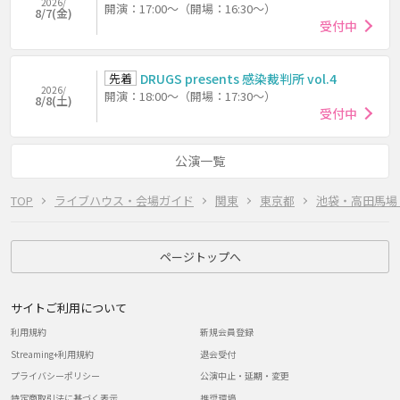
2026/
開演：17:00～（開場：16:30～）
8/7(金)
受付中
先着
DRUGS presents 感染裁判所 vol.4
2026/
開演：18:00～（開場：17:30～）
8/8(土)
受付中
公演一覧
TOP
ライブハウス・会場ガイド
関東
東京都
池袋・高田馬場
ページトップへ
サイトご利用について
利用規約
新規会員登録
Streaming+利用規約
退会受付
プライバシーポリシー
公演中止・延期・変更
特定商取引法に基づく表示
推奨環境