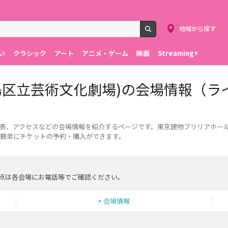
地域から探す
検索
い
クラシック
アート
アニメ・ゲーム
映画
Streaming+
島区立芸術文化劇場)の会場情報（ラ
席表、アクセスなどの会場情報を紹介するページです。東京建物ブリリアホール 
簡単にチケットの予約・購入ができます。
点は各会場にお電話等でご確認ください。
会場情報