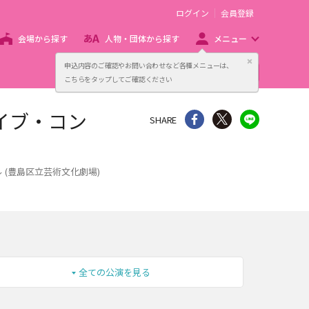
ログイン
会員登録
会場から探す
人物・団体から探す
メニュー
閉じる
申込内容のご確認やお問い合わせなど各種メニューは、
主催者向け販売サービス
こちらをタップしてご確認ください
イブ・コン
シェア
Twitter
line
SHARE
(豊島区立芸術文化劇場)
全ての公演を見る