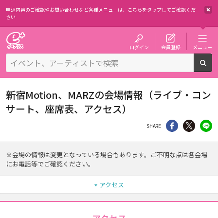
申込内容のご確認やお問い合わせなど各種メニューは、
こちらをタップしてご確認くだ
さい
チケット予約・購入・販売のイープラス
ログイン
会員登録
メニュー
検
新宿Motion、MARZの会場情報（ライブ・コン
サート、座席表、アクセス）
シェア
Twitter
li
SHARE
※会場の情報は変更となっている場合もあります。ご不明な点は各会場
にお電話等でご確認ください。
アクセス