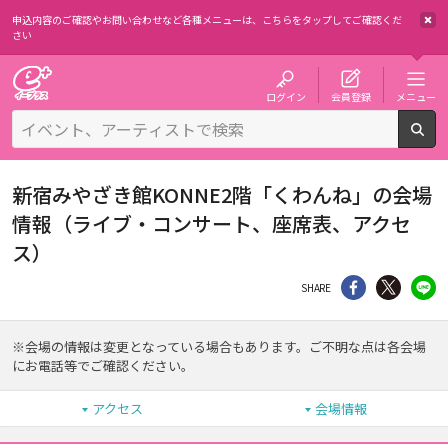
申込内容のご確認やお問い合わせなど各種メニューは、
こちらをタップしてご確認くだ
さい
チケット予約・購入・販売のイープラス
ログイン
会員登録
メニュー
検
新宿みやざき館KONNE2階「くわんね」の会場
情報（ライブ・コンサート、座席表、アクセ
ス）
シェア
Twitter
li
SHARE
※会場の情報は変更となっている場合もあります。ご不明な点は各会場
にお電話等でご確認ください。
アクセス
会場情報