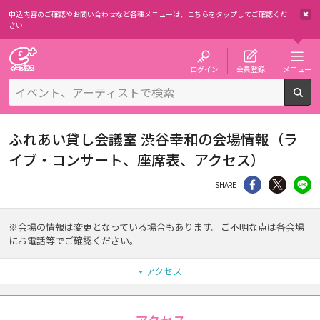
申込内容のご確認やお問い合わせなど各種メニューは、
こちらをタップしてご確認くだ
さい
チケット予約・購入・販売のイープラス
ログイン
会員登録
メニュー
検
ふれあい貸し会議室 渋谷幸和の会場情報（ラ
イブ・コンサート、座席表、アクセス）
シェア
Twitter
li
SHARE
※会場の情報は変更となっている場合もあります。ご不明な点は各会場
にお電話等でご確認ください。
アクセス