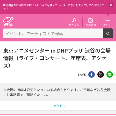
申込内容のご確認やお問い合わせなど各種メニューは、
こちらをタップしてご確認くだ
さい
チケット予約・購入・販売のイープラス
ログイン
会員登録
メニュー
検
東京アニメセンター in DNPプラザ 渋谷の会場
情報（ライブ・コンサート、座席表、アクセ
ス）
シェア
Twitter
li
SHARE
※会場の情報は変更となっている場合もあります。ご不明な点は各会場
にお電話等でご確認ください。
アクセス