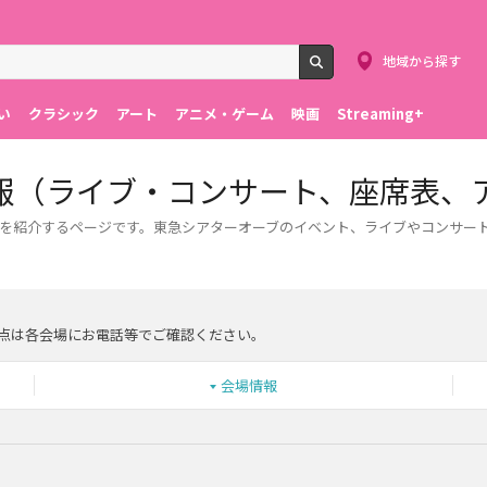
地域から探す
検索
い
クラシック
アート
アニメ・ゲーム
映画
Streaming+
報（ライブ・コンサート、座席表、
を紹介するページです。東急シアターオーブのイベント、ライブやコンサー
点は各会場にお電話等でご確認ください。
会場情報