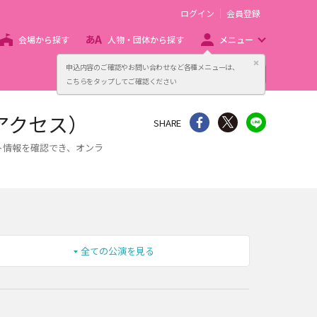
ログイン
会員登録
会場から探す
人物・団体から探す
メニュー
閉じる
申込内容のご確認やお問い合わせなど各種メニューは、
主催者向け販売サービス
こちらをタップしてご確認ください
アクセス）
シェア
Twitter
line
SHARE
ト情報を確認でき、オンラ
全ての公演を見る