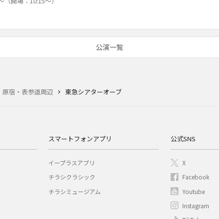
0～（開場：10:15～）
公演一覧
・原宿・表参道周辺
東急シアターオーブ
スマートフォンアプリ
公式SNS
イープラスアプリ
X
チラシクラシック
Facebook
チラシミュージアム
Youtube
Instagram