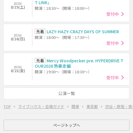
T LINK」
2026/
8/15(土)
開演：18:30～（開場：18:00～）
受付中
先着
LAZY-HAZY-CRAZY DAYS OF SUMMER
2026/
開演：18:00～（開場：17:30～）
8/16(日)
受付中
先着
Mercy Woodpecker pre. HYPERDRIVE T
OUR2026 熱暴走編
2026/
8/21(金)
開演：19:00～（開場：18:30～）
受付中
公演一覧
TOP
ライブハウス・会場ガイド
関東
東京都
渋谷・原宿・表
ページトップへ