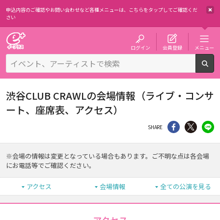
申込内容のご確認やお問い合わせなど各種メニューは、
こちらをタップしてご確認くだ
さい
チケット予約・購入・販売のイープラス
ログイン
会員登録
メニュー
検
渋谷CLUB CRAWLの会場情報（ライブ・コンサ
ート、座席表、アクセス）
シェア
Twitter
li
SHARE
※会場の情報は変更となっている場合もあります。ご不明な点は各会場
にお電話等でご確認ください。
アクセス
会場情報
全ての公演を見る