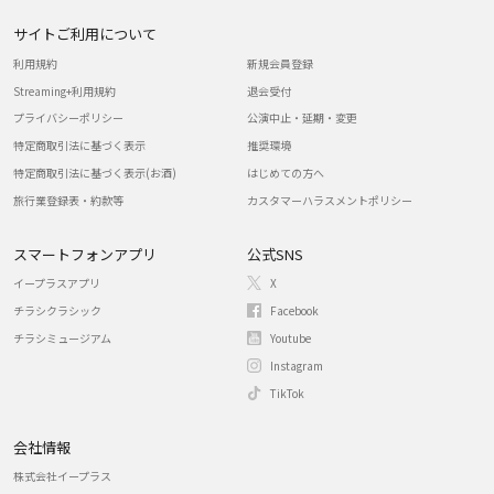
サイトご利用について
利用規約
新規会員登録
Streaming+利用規約
退会受付
プライバシーポリシー
公演中止・延期・変更
特定商取引法に基づく表示
推奨環境
特定商取引法に基づく表示(お酒)
はじめての方へ
旅行業登録表・約款等
カスタマーハラスメントポリシー
スマートフォンアプリ
公式SNS
イープラスアプリ
X
チラシクラシック
Facebook
チラシミュージアム
Youtube
Instagram
TikTok
会社情報
株式会社イープラス