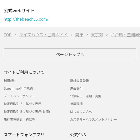
公式webサイト
http://thebeach55.com/
TOP
ライブハウス・会場ガイド
関東
東京都
お台場・豊洲周
ページトップへ
サイトご利用について
利用規約
新規会員登録
Streaming+利用規約
退会受付
プライバシーポリシー
公演中止・延期・変更
特定商取引法に基づく表示
推奨環境
特定商取引法に基づく表示(お酒)
はじめての方へ
旅行業登録表・約款等
カスタマーハラスメントポリシー
スマートフォンアプリ
公式SNS