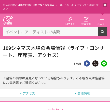
申込内容のご確認やお問い合わせなど各種メニューは、
こちらをタップしてご確認くだ
さい
チケット予約・購入・販売のイープラス
ログイン
会員登録
メニュー
検
109シネマズ木場の会場情報（ライブ・コンサ
ート、座席表、アクセス）
シェア
Twitter
li
SHARE
※会場の情報は変更となっている場合もあります。ご不明な点は各会場
にお電話等でご確認ください。
アクセス
会場情報