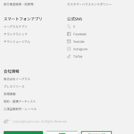
旅行業登録表・約款等
カスタマーハラスメントポリシー
スマートフォンアプリ
公式SNS
イープラスアプリ
X
チラシクラシック
Facebook
チラシミュージアム
Youtube
Instagram
TikTok
会社情報
株式会社イープラス
プレスリリース
採用情報
契約・提携アーティスト
公演企画制作・レーベル
Copyright eplus inc. All Rights Reserved.