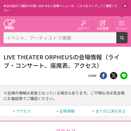
申込内容のご確認やお問い合わせなど各種メニューは、
こちらをタップしてご確認くだ
さい
チケット予約・購入・販売のイープラス
ログイン
会員登録
メニュー
検
LIVE THEATER ORPHEUSの会場情報（ライ
ブ・コンサート、座席表、アクセス）
シェア
Twitter
li
SHARE
※会場の情報は変更となっている場合もあります。ご不明な点は各会場
にお電話等でご確認ください。
アクセス
会場情報
全ての公演を見る