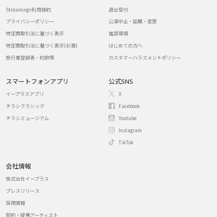
Streaming+利用規約
退会受付
プライバシーポリシー
公演中止・延期・変更
特定商取引法に基づく表示
推奨環境
特定商取引法に基づく表示(お酒)
はじめての方へ
旅行業登録表・約款等
カスタマーハラスメントポリシー
スマートフォンアプリ
公式SNS
イープラスアプリ
X
チラシクラシック
Facebook
チラシミュージアム
Youtube
Instagram
TikTok
会社情報
株式会社イープラス
プレスリリース
採用情報
契約・提携アーティスト