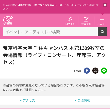
申込内容のご確認やお問い合わせなど各種メニューは、
こちらをタップしてご確認くだ
さい
チケット予約・購入・販売のイープラス
ログイン
会員登録
メニュー
検
帝京科学大学 千住キャンパス 本館1309教室の
会場情報（ライブ・コンサート、座席表、アク
セス）
シェア
Twitter
li
SHARE
※会場の情報は変更となっている場合もあります。ご不明な点は各会場
にお電話等でご確認ください。
アクセス
会場情報