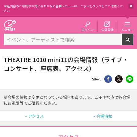
申込内容のご確認やお問い合わせなど各種メニューは、
こちらをタップしてご確認くだ
さい
チケット予約・購入・販売のイープラス
ログイン
会員登録
メニュー
検
THEATRE 1010 mini11の会場情報（ライブ・
コンサート、座席表、アクセス）
シェア
Twitter
li
SHARE
※会場の情報は変更となっている場合もあります。ご不明な点は各会場
にお電話等でご確認ください。
アクセス
会場情報