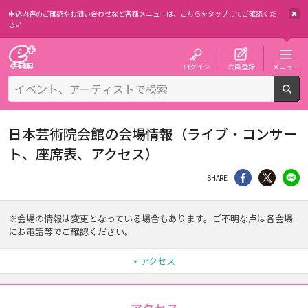
申込内容のご確認やお問い合わせなど各種メニューは、
こちらをタップしてご確認くだ
さい
チケット予約・購入・販売のイープラス
ログイン
会員登録
メニュー
検
日本芸術院会館の会場情報（ライブ・コンサー
ト、座席表、アクセス）
シェア
Twitter
li
SHARE
※会場の情報は変更となっている場合もあります。ご不明な点は各会場
にお電話等でご確認ください。
アクセス