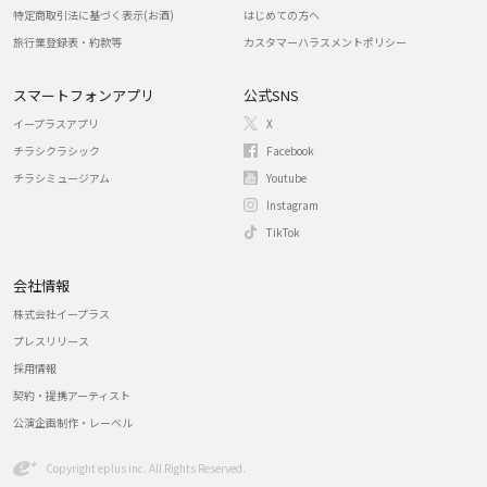
特定商取引法に基づく表示(お酒)
はじめての方へ
旅行業登録表・約款等
カスタマーハラスメントポリシー
スマートフォンアプリ
公式SNS
イープラスアプリ
X
チラシクラシック
Facebook
チラシミュージアム
Youtube
Instagram
TikTok
会社情報
株式会社イープラス
プレスリリース
採用情報
契約・提携アーティスト
公演企画制作・レーベル
Copyright eplus inc. All Rights Reserved.