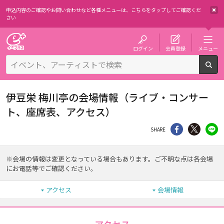
申込内容のご確認やお問い合わせなど各種メニューは、
こちらをタップしてご確認くだ
さい
チケット予約・購入・販売のイープラス
ログイン
会員登録
メニュー
検
伊豆栄 梅川亭の会場情報（ライブ・コンサー
ト、座席表、アクセス）
シェア
Twitter
li
SHARE
※会場の情報は変更となっている場合もあります。ご不明な点は各会場
にお電話等でご確認ください。
アクセス
会場情報