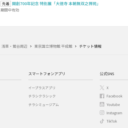
開創700年記念 特別展「大徳寺 本朝無双之禅苑」
先着
期間中有効
・浅草・鶯谷周辺
東京国立博物館 平成館
チケット情報
スマートフォンアプリ
公式SNS
イープラスアプリ
X
チラシクラシック
Facebook
チラシミュージアム
Youtube
Instagram
TikTok