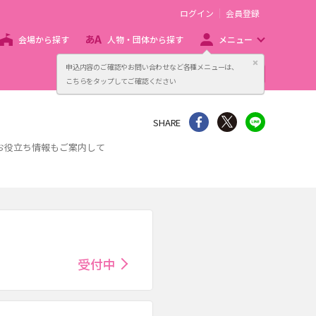
ログイン
会員登録
会場から探す
人物・団体から探す
メニュー
閉じる
申込内容のご確認やお問い合わせなど各種メニューは、
主催者向け販売サービス
こちらをタップしてご確認ください
シェア
Twitter
line
SHARE
お役立ち情報もご案内して
受付中