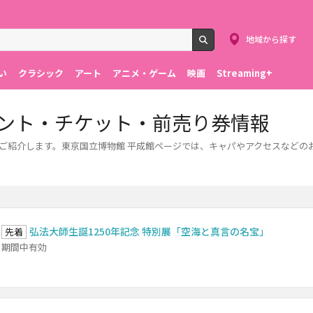
地域から探す
検索
い
クラシック
アート
アニメ・ゲーム
映画
Streaming+
ベント・チケット・前売り券情報
をご紹介します。東京国立博物館 平成館ページでは、キャパやアクセスなどの
弘法大師生誕1250年記念 特別展「空海と真言の名宝」
先着
期間中有効