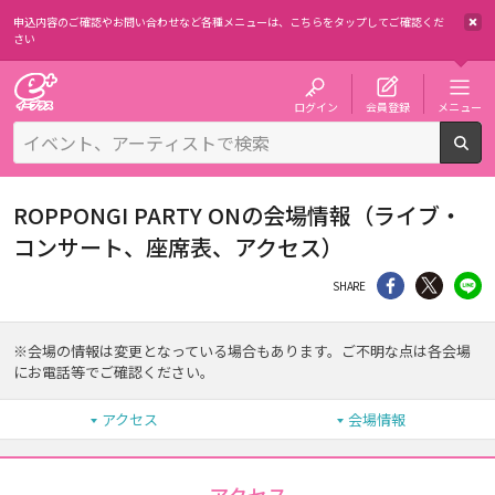
申込内容のご確認やお問い合わせなど各種メニューは、
こちらをタップしてご確認くだ
さい
チケット予約・購入・販売のイープラス
ログイン
会員登録
メニュー
検
ROPPONGI PARTY ONの会場情報（ライブ・
コンサート、座席表、アクセス）
シェア
Twitter
li
SHARE
※会場の情報は変更となっている場合もあります。ご不明な点は各会場
にお電話等でご確認ください。
アクセス
会場情報