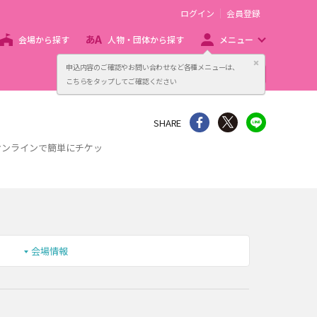
ログイン
会員登録
会場から探す
人物・団体から探す
メニュー
閉じる
申込内容のご確認やお問い合わせなど各種メニューは、
主催者向け販売サービス
こちらをタップしてご確認ください
シェア
Twitter
line
SHARE
オンラインで簡単にチケッ
会場情報