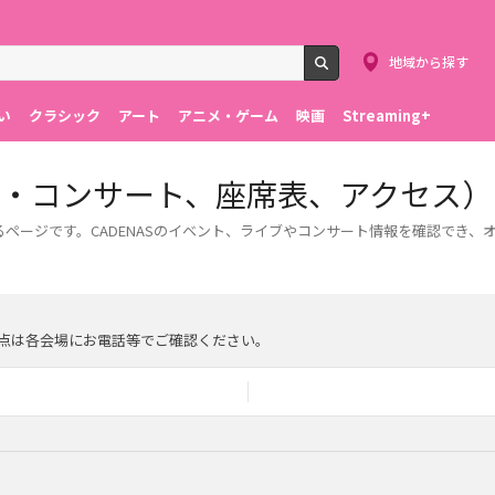
地域から探す
検索
い
クラシック
アート
アニメ・ゲーム
映画
Streaming+
イブ・コンサート、座席表、アクセス）
るページです。CADENASのイベント、ライブやコンサート情報を確認でき、
点は各会場にお電話等でご確認ください。