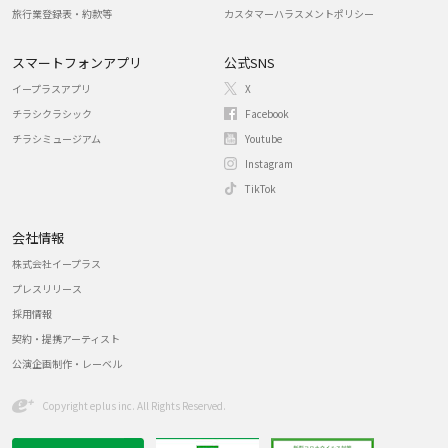
旅行業登録表・約款等
カスタマーハラスメントポリシー
スマートフォンアプリ
公式SNS
イープラスアプリ
X
チラシクラシック
Facebook
チラシミュージアム
Youtube
Instagram
TikTok
会社情報
株式会社イープラス
プレスリリース
採用情報
契約・提携アーティスト
公演企画制作・レーベル
Copyright eplus inc. All Rights Reserved.