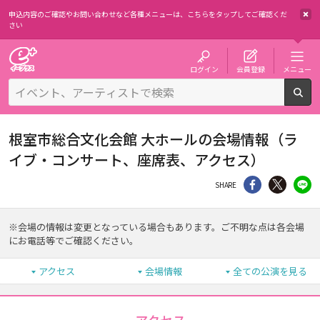
申込内容のご確認やお問い合わせなど各種メニューは、
こちらをタップしてご確認くだ
さい
チケット予約・購入・販売のイープラス
ログイン
会員登録
メニュー
検
根室市総合文化会館 大ホールの会場情報（ラ
イブ・コンサート、座席表、アクセス）
シェア
Twitter
li
SHARE
※会場の情報は変更となっている場合もあります。ご不明な点は各会場
にお電話等でご確認ください。
アクセス
会場情報
全ての公演を見る