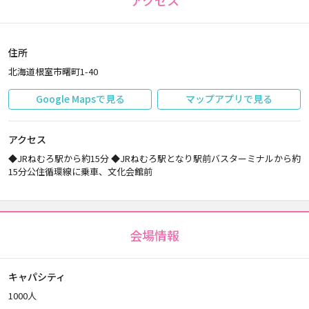
アクセス
住所
北海道根室市曙町1-40
Google Mapsで見る
マップアプリで見る
アクセス
◆JRねむろ駅から約15分 ◆JRねむろ駅となり駅前バスターミナルから約
15分公住循環線に乗車、文化会館前
会場情報
キャパシティ
1000人