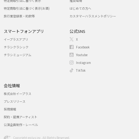
特定商取引法に基づく表示
推奨環境
特定商取引法に基づく表示(お酒)
はじめての方へ
旅行業登録表・約款等
カスタマーハラスメントポリシー
スマートフォンアプリ
公式SNS
イープラスアプリ
X
チラシクラシック
Facebook
チラシミュージアム
Youtube
Instagram
TikTok
会社情報
株式会社イープラス
プレスリリース
採用情報
契約・提携アーティスト
公演企画制作・レーベル
Copyright eplus inc. All Rights Reserved.