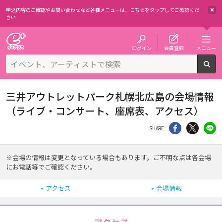
申込内容のご確認やお問い合わせなど各種メニューは、
こちらをタップしてご確認くだ
さい
チケット予約・購入・販売のイープラス
ログイン
会員登録
メニュー
検
三井アウトレットパーク札幌北広島の会場情報
（ライブ・コンサート、座席表、アクセス）
シェア
Twitter
li
SHARE
※会場の情報は変更となっている場合もあります。ご不明な点は各会場
にお電話等でご確認ください。
アクセス
会場情報