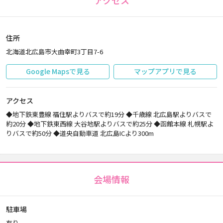
アクセス
住所
北海道北広島市大曲幸町3丁目7-6
Google Mapsで見る
マップアプリで見る
アクセス
◆地下鉄東豊線 福住駅よりバスで約19分 ◆千歳線 北広島駅よりバスで
約20分 ◆地下鉄東西線 大谷地駅よりバスで約25分 ◆函館本線 札幌駅よ
りバスで約50分 ◆道央自動車道 北広島ICより300m
会場情報
駐車場
有り