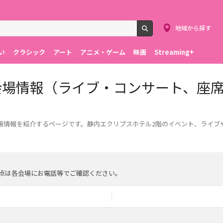
地域から探す
検索
い
クラシック
アート
アニメ・ゲーム
映画
Streaming+
会場情報（ライブ・コンサート、座
場情報を紹介するページです。静内エクリプスホテル2階のイベント、ライブ
点は各会場にお電話等でご確認ください。