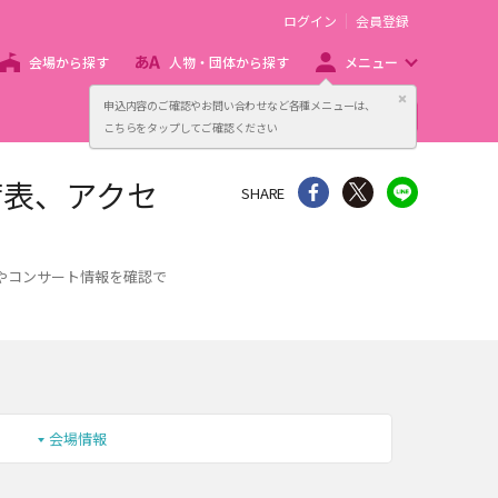
ログイン
会員登録
会場から探す
人物・団体から探す
メニュー
閉じる
申込内容のご確認やお問い合わせなど各種メニューは、
主催者向け販売サービス
こちらをタップしてご確認ください
席表、アクセ
シェア
Twitter
line
SHARE
やコンサート情報を確認で
会場情報