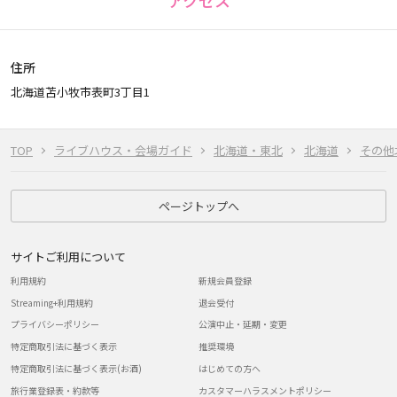
アクセス
住所
北海道苫小牧市表町3丁目1
TOP
ライブハウス・会場ガイド
北海道・東北
北海道
その他
ページトップへ
サイトご利用について
利用規約
新規会員登録
Streaming+利用規約
退会受付
プライバシーポリシー
公演中止・延期・変更
特定商取引法に基づく表示
推奨環境
特定商取引法に基づく表示(お酒)
はじめての方へ
旅行業登録表・約款等
カスタマーハラスメントポリシー