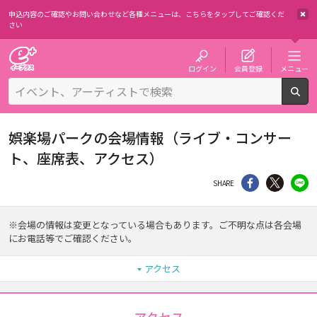
申込内容のご確認やお問い合わせなど各種メニューは、
こちらをタップしてご確認くだ
さい
チケット予約・購入・販売のイープラス
ログイン
会員登録
メニュー
検
娯楽場パークの会場情報（ライブ・コンサー
ト、座席表、アクセス）
シェア
Twitter
li
SHARE
※会場の情報は変更となっている場合もあります。ご不明な点は各会場
にお電話等でご確認ください。
アクセス