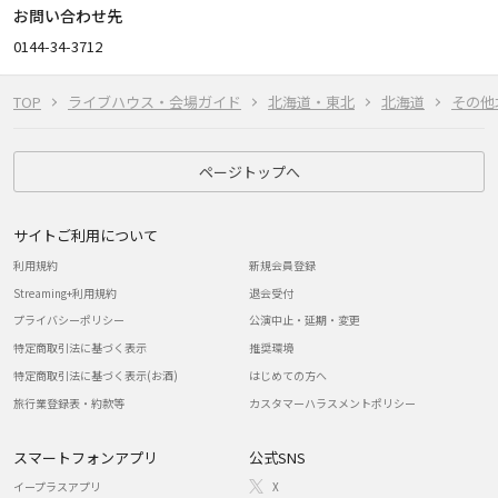
お問い合わせ先
0144-34-3712
TOP
ライブハウス・会場ガイド
北海道・東北
北海道
その他
ページトップへ
サイトご利用について
利用規約
新規会員登録
Streaming+利用規約
退会受付
プライバシーポリシー
公演中止・延期・変更
特定商取引法に基づく表示
推奨環境
特定商取引法に基づく表示(お酒)
はじめての方へ
旅行業登録表・約款等
カスタマーハラスメントポリシー
スマートフォンアプリ
公式SNS
イープラスアプリ
X