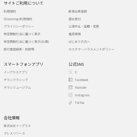
サイトご利用について
利用規約
新規会員登録
Streaming+利用規約
退会受付
プライバシーポリシー
公演中止・延期・変更
特定商取引法に基づく表示
推奨環境
特定商取引法に基づく表示(お酒)
はじめての方へ
旅行業登録表・約款等
カスタマーハラスメントポリシー
スマートフォンアプリ
公式SNS
イープラスアプリ
X
チラシクラシック
Facebook
チラシミュージアム
Youtube
Instagram
TikTok
会社情報
株式会社イープラス
プレスリリース