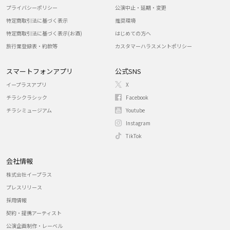
プライバシーポリシー
公演中止・延期・変更
特定商取引法に基づく表示
推奨環境
特定商取引法に基づく表示(お酒)
はじめての方へ
旅行業登録表・約款等
カスタマーハラスメントポリシー
スマートフォンアプリ
公式SNS
イープラスアプリ
X
チラシクラシック
Facebook
チラシミュージアム
Youtube
Instagram
TikTok
会社情報
株式会社イープラス
プレスリリース
採用情報
契約・提携アーティスト
公演企画制作・レーベル