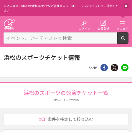
申込内容のご確認やお問い合わせなど各種メニューは、
こちらをタップしてご確認くだ
さい
チケット予約・購入・販売のイープラス
ログイン
会員登録
メニュー
検
浜松のスポーツチケット情報
シェア
Twitter
li
SHARE
浜松のスポーツの公演チケット一覧
2件中 1～2件表示
条件を指定して絞り込む