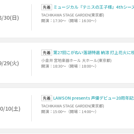
ミュージカル『テニスの王子様』4thシーズン
先着
TACHIKAWA STAGE GARDEN(東京都)
8/30(日)
開演：17:30～（開場：16:30～）
第27回こがねい落語特選 納涼 打上花火に
先着
小金井 宮地楽器ホール 大ホール(東京都)
9/29(火)
開演：18:30～（開場：18:00～）
LAWSON presents 声優デビュー2
先着
TACHIKAWA STAGE GARDEN(東京都)
0/10(土)
開演：15:00～（開場：14:00～）