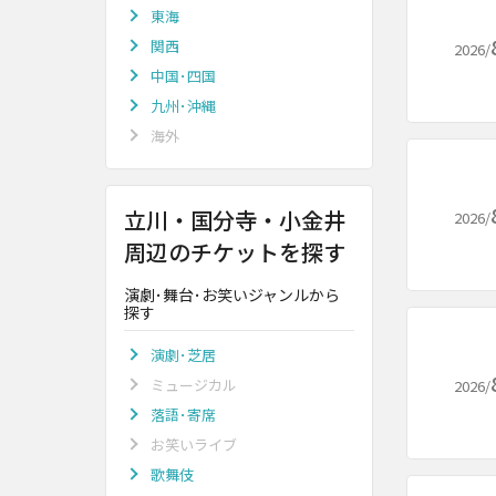
東海
関西
2026/
中国･四国
九州･沖縄
海外
立川・国分寺・小金井
2026/
周辺のチケットを探す
演劇･舞台･お笑いジャンルから
探す
演劇･芝居
ミュージカル
2026/
落語･寄席
お笑いライブ
歌舞伎