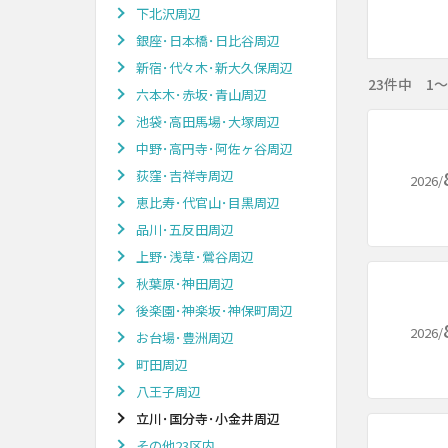
下北沢周辺
銀座･日本橋･日比谷周辺
新宿･代々木･新大久保周辺
23件中 1
六本木･赤坂･青山周辺
池袋･高田馬場･大塚周辺
中野･高円寺･阿佐ヶ谷周辺
荻窪･吉祥寺周辺
2026/
恵比寿･代官山･目黒周辺
品川･五反田周辺
上野･浅草･鶯谷周辺
秋葉原･神田周辺
後楽園･神楽坂･神保町周辺
2026/
お台場･豊洲周辺
町田周辺
八王子周辺
立川･国分寺･小金井周辺
その他23区内