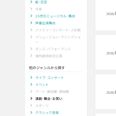
能･狂言
文楽
2026/
2.5次元ミュージカル･舞台
声優出演舞台
ファミリーコンサート･人形劇
イリュージョン･マジックショ
ー
ダンス･パフォーマンス
2026/
海外劇団来日公演
他のジャンルから探す
ライブ･コンサート
イベント
アート･美術館･博物館
2026/
演劇･舞台･お笑い
スポーツ
クラシック音楽