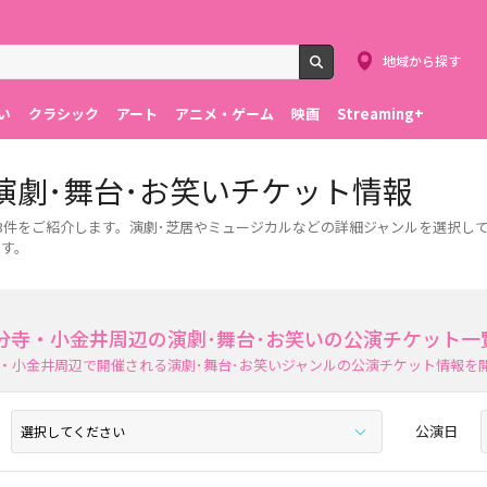
地域から探す
検索
い
クラシック
アート
アニメ・ゲーム
映画
Streaming+
演劇･舞台･お笑いチケット情報
3件をご紹介します。演劇･芝居やミュージカルなどの詳細ジャンルを選択して
ます。
分寺・小金井周辺の演劇･舞台･お笑いの公演チケット一
・小金井周辺で開催される演劇･舞台･お笑いジャンルの公演チケット情報を
公演日