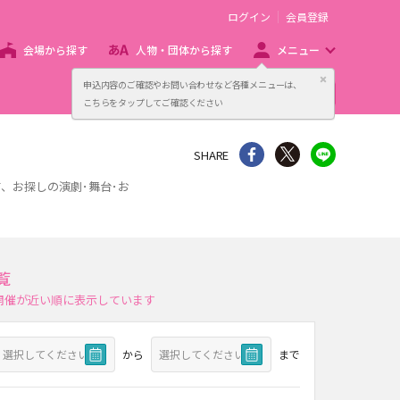
ログイン
会員登録
会場から探す
人物・団体から探す
メニュー
閉じる
申込内容のご確認やお問い合わせなど各種メニューは、
主催者向け販売サービス
こちらをタップしてご確認ください
シェア
Twitter
line
SHARE
、お探しの演劇･舞台･お
覧
開催が近い順に表示しています
から
まで