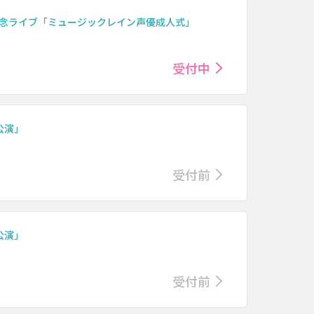
0周年記念ライブ「ミュージックレイン声優成人式」
受付中
別公演」
受付前
別公演」
受付前