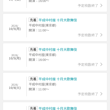
開演：16:00～
予定枚数終了
先着
平成中村座 十月大歌舞伎
平成中村座(東京都)
2026/
10/5(月)
開演：11:00～
予定枚数終了
先着
平成中村座 十月大歌舞伎
平成中村座(東京都)
2026/
10/5(月)
開演：16:00～
予定枚数終了
先着
平成中村座 十月大歌舞伎
平成中村座(東京都)
2026/
10/6(火)
開演：11:00～
予定枚数終了
先着
平成中村座 十月大歌舞伎