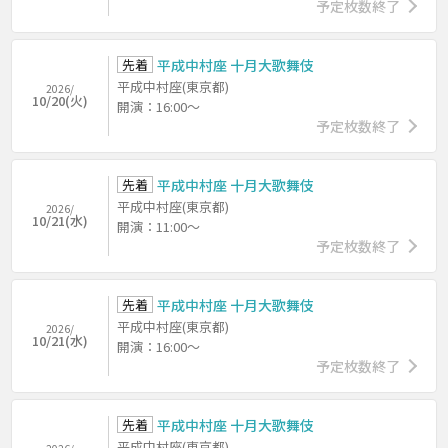
予定枚数終了
先着
平成中村座 十月大歌舞伎
平成中村座(東京都)
2026/
10/20(火)
開演：16:00～
予定枚数終了
先着
平成中村座 十月大歌舞伎
平成中村座(東京都)
2026/
10/21(水)
開演：11:00～
予定枚数終了
先着
平成中村座 十月大歌舞伎
平成中村座(東京都)
2026/
10/21(水)
開演：16:00～
予定枚数終了
先着
平成中村座 十月大歌舞伎
平成中村座(東京都)