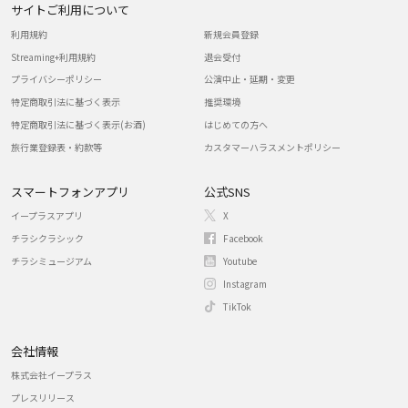
サイトご利用について
利用規約
新規会員登録
Streaming+利用規約
退会受付
プライバシーポリシー
公演中止・延期・変更
特定商取引法に基づく表示
推奨環境
特定商取引法に基づく表示(お酒)
はじめての方へ
旅行業登録表・約款等
カスタマーハラスメントポリシー
スマートフォンアプリ
公式SNS
イープラスアプリ
X
チラシクラシック
Facebook
チラシミュージアム
Youtube
Instagram
TikTok
会社情報
株式会社イープラス
プレスリリース