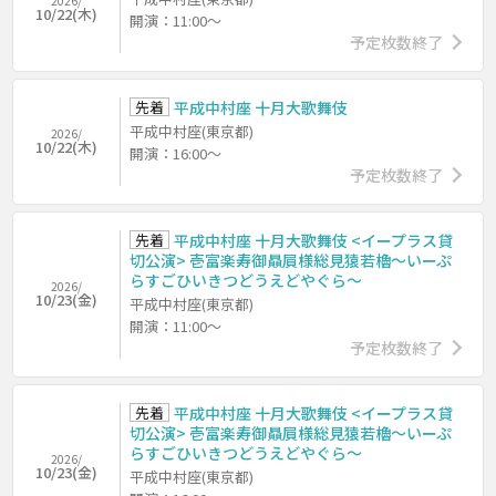
2026/
10/22(木)
開演：11:00～
予定枚数終了
先着
平成中村座 十月大歌舞伎
平成中村座(東京都)
2026/
10/22(木)
開演：16:00～
予定枚数終了
先着
平成中村座 十月大歌舞伎 <イープラス貸
切公演> 壱富楽寿御贔屓様総見猿若櫓～いーぷ
らすごひいきつどうえどやぐら～
2026/
10/23(金)
平成中村座(東京都)
開演：11:00～
予定枚数終了
先着
平成中村座 十月大歌舞伎 <イープラス貸
切公演> 壱富楽寿御贔屓様総見猿若櫓～いーぷ
らすごひいきつどうえどやぐら～
2026/
10/23(金)
平成中村座(東京都)