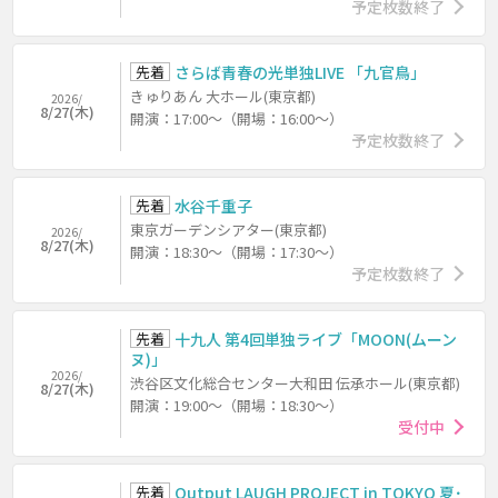
予定枚数終了
先着
さらば青春の光単独LIVE 「九官鳥」
きゅりあん 大ホール(東京都)
2026/
8/27(木)
開演：17:00～（開場：16:00～）
予定枚数終了
先着
水谷千重子
東京ガーデンシアター(東京都)
2026/
8/27(木)
開演：18:30～（開場：17:30～）
予定枚数終了
先着
十九人 第4回単独ライブ「MOON(ムーン
ヌ)」
2026/
渋谷区文化総合センター大和田 伝承ホール(東京都)
8/27(木)
開演：19:00～（開場：18:30～）
受付中
先着
Output LAUGH PROJECT in TOKYO 夏･