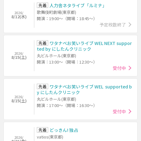
先着
人力舎ネタライブ「ルミナ」
歌舞伎町劇場(東京都)
2026/
8/12(水)
開演：19:00～（開場：18:45～）
予定枚数終了
先着
ワタナベお笑いライブ WEL NEXT suppor
ted by にしたんクリニック
2026/
丸ビルホール(東京都)
8/15(土)
開演：13:00～（開場：12:30～）
受付中
先着
ワタナベお笑いライブ WEL supported b
y にしたんクリニック
2026/
丸ビルホール(東京都)
8/15(土)
開演：17:00～（開場：16:30～）
受付中
先着
どっきん! 独占
vatios(東京都)
2026/