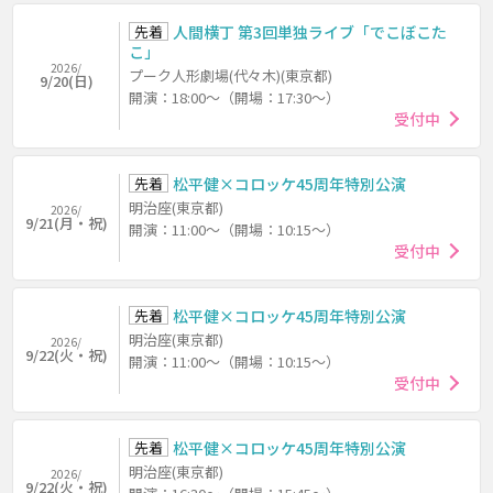
先着
人間横丁 第3回単独ライブ「でこぼこた
こ」
2026/
プーク人形劇場(代々木)(東京都)
9/20(日)
開演：18:00～（開場：17:30～）
受付中
先着
松平健×コロッケ45周年特別公演
明治座(東京都)
2026/
9/21(月・祝)
開演：11:00～（開場：10:15～）
受付中
先着
松平健×コロッケ45周年特別公演
明治座(東京都)
2026/
9/22(火・祝)
開演：11:00～（開場：10:15～）
受付中
先着
松平健×コロッケ45周年特別公演
明治座(東京都)
2026/
9/22(火・祝)