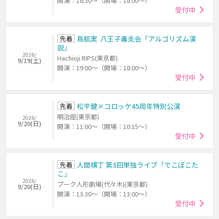
開演：18:30～（開場：18:00～）
受付中
先着
鳥肌実 八王子毒炎会「アルゴリズム演
説」
2026/
Hachioji RIPS(東京都)
9/19(土)
開演：19:00～（開場：18:00～）
受付中
先着
松平健×コロッケ45周年特別公演
明治座(東京都)
2026/
9/20(日)
開演：11:00～（開場：10:15～）
受付中
先着
人間横丁 第3回単独ライブ「でこぼこた
こ」
2026/
プーク人形劇場(代々木)(東京都)
9/20(日)
開演：13:30～（開場：13:00～）
受付中