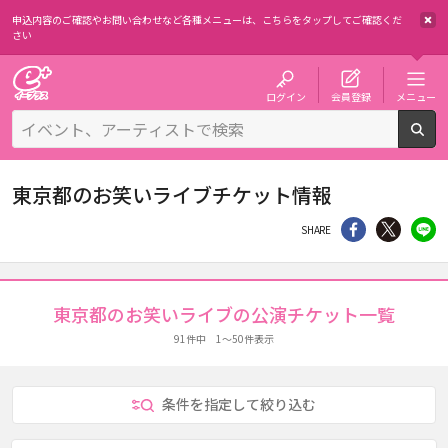
申込内容のご確認やお問い合わせなど各種メニューは、
こちらをタップしてご確認くだ
さい
チケット予約・購入・販売のイープラス
ログイン
会員登録
メニュー
検
東京都のお笑いライブチケット情報
シェア
Twitter
li
SHARE
東京都のお笑いライブの公演チケット一覧
91件中 1～50件表示
条件を指定して絞り込む