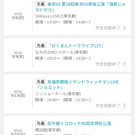
先着
東京03 第28回東京03単独公演『満更じゃ
ないから』
2026/
Shibuya LOVEZ(東京都)
9/6(日)
開演：14:30～（開場：14:00～）
予定枚数終了
先着
「おくまんトークライブ127」
なかのZERO 小ホール(東京都)
2026/
9/9(水)
開演：19:15～（開場：18:30～）
予定枚数終了
先着
笑福亭鶴瓶×サンドウィッチマンLIVE
『シルエット』
2026/
ニッショーホール(東京都)
9/13(日)
開演：16:00～（開場：15:30～）
予定枚数終了
先着
松平健×コロッケ45周年特別公演
明治座(東京都)
2026/
9/15(火)