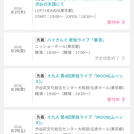
渋谷の天国にて
2026/
LOFT HEAVEN(東京都)
8/27(木)
START：19:00～（OPEN：18:30～）
受付中
先着
バイきんぐ 単独ライブ「暴音」
ニッショーホール(東京都)
2026/
8/28(金)
開演：18:00～（開場：17:00～）
予定枚数終了
先着
十九人 第4回単独ライブ「MOON(ムーン
ヌ)」
2026/
渋谷区文化総合センター大和田 伝承ホール(東京都)
8/28(金)
開演：19:00～（開場：18:30～）
受付中
先着
十九人 第4回単独ライブ「MOON(ムーン
ヌ)」
2026/
渋谷区文化総合センター大和田 伝承ホール(東京都)
8/29(土)