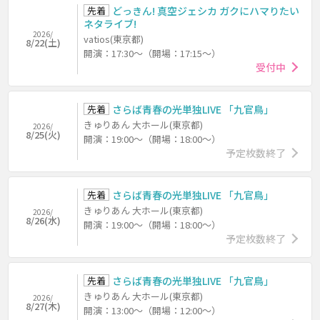
先着
どっきん! 真空ジェシカ ガクにハマりたい
ネタライブ!
2026/
vatios(東京都)
8/22(土)
開演：17:30～（開場：17:15～）
受付中
先着
さらば青春の光単独LIVE 「九官鳥」
きゅりあん 大ホール(東京都)
2026/
8/25(火)
開演：19:00～（開場：18:00～）
予定枚数終了
先着
さらば青春の光単独LIVE 「九官鳥」
きゅりあん 大ホール(東京都)
2026/
8/26(水)
開演：19:00～（開場：18:00～）
予定枚数終了
先着
さらば青春の光単独LIVE 「九官鳥」
きゅりあん 大ホール(東京都)
2026/
8/27(木)
開演：13:00～（開場：12:00～）