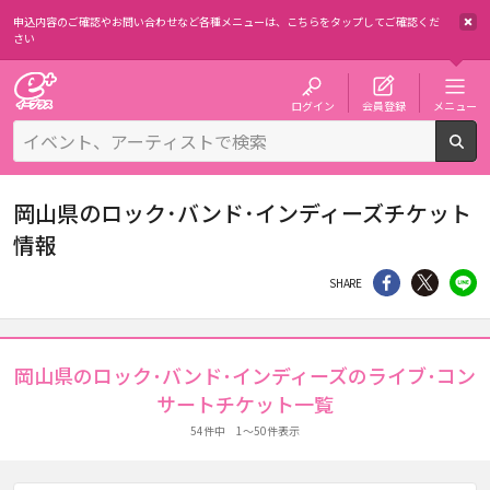
申込内容のご確認やお問い合わせなど各種メニューは、
こちらをタップしてご確認くだ
さい
チケット予約・購入・販売のイープラス
ログイン
会員登録
メニュー
検
岡山県のロック･バンド･インディーズチケット
情報
シェア
Twitter
li
SHARE
岡山県のロック･バンド･インディーズのライブ･コン
サートチケット一覧
54件中 1～50件表示