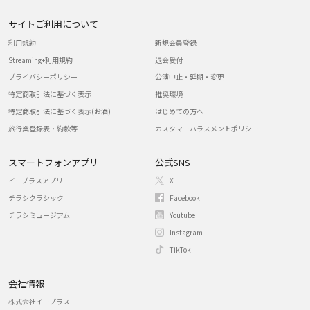
サイトご利用について
利用規約
新規会員登録
Streaming+利用規約
退会受付
プライバシーポリシー
公演中止・延期・変更
特定商取引法に基づく表示
推奨環境
特定商取引法に基づく表示(お酒)
はじめての方へ
旅行業登録表・約款等
カスタマーハラスメントポリシー
スマートフォンアプリ
公式SNS
イープラスアプリ
X
チラシクラシック
Facebook
チラシミュージアム
Youtube
Instagram
TikTok
会社情報
株式会社イープラス