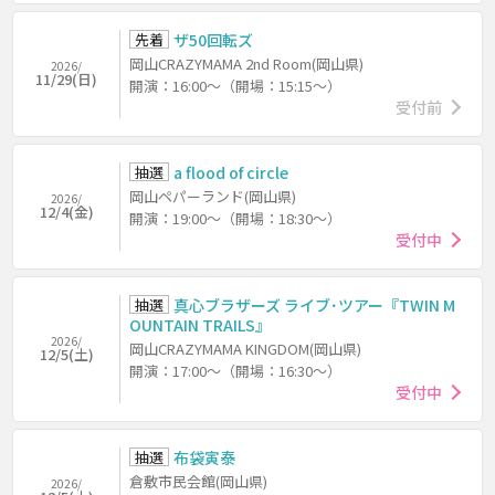
先着
ザ50回転ズ
岡山CRAZYMAMA 2nd Room(岡山県)
2026/
11/29(日)
開演：16:00～（開場：15:15～）
受付前
抽選
a flood of circle
岡山ペパーランド(岡山県)
2026/
12/4(金)
開演：19:00～（開場：18:30～）
受付中
抽選
真心ブラザーズ ライブ･ツアー『TWIN M
OUNTAIN TRAILS』
2026/
岡山CRAZYMAMA KINGDOM(岡山県)
12/5(土)
開演：17:00～（開場：16:30～）
受付中
抽選
布袋寅泰
倉敷市民会館(岡山県)
2026/