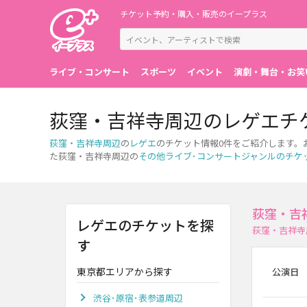
チケット予約・購入・販売のイープラス
ライブ・コンサート
スポーツ
イベント
演劇・舞台・お笑
荻窪・吉祥寺周辺のレゲエチ
荻窪・吉祥寺周辺
の
レゲエ
のチケット情報0件をご紹介します。
た荻窪・吉祥寺周辺の
その他ライブ･コンサートジャンルのチケ
荻窪・吉
レゲエのチケットを探
荻窪・吉祥寺
す
東京都エリアから探す
公演日
渋谷･原宿･表参道周辺