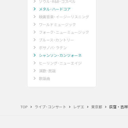
ソウル･R&B･ゴスペル
メタル･ハードコア
映画音楽･イージーリスニング
ワールドミュージック
フォーク･ニューミュージック
ブルース･カントリー
ボサノバ･ラテン
シャンソン･カンツォーネ
ヒーリング･ニューエイジ
演歌･民謡
歌謡曲
TOP
ライブ･コンサート
レゲエ
東京都
荻窪・吉祥