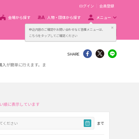
ログイン
会員登録
会場から探す
人物・団体から探す
メニュー
閉じる
申込内容のご確認やお問い合わせなど各種メニューは、
主催者向け販売サービス
こちらをタップしてご確認ください
シェア
Twitter
line
SHARE
購入が簡単に行えます。ま
い順に表示しています
まで