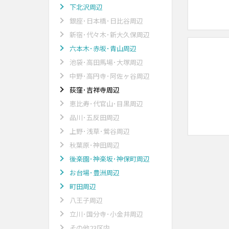
下北沢周辺
銀座･日本橋･日比谷周辺
新宿･代々木･新大久保周辺
六本木･赤坂･青山周辺
池袋･高田馬場･大塚周辺
中野･高円寺･阿佐ヶ谷周辺
荻窪･吉祥寺周辺
恵比寿･代官山･目黒周辺
品川･五反田周辺
上野･浅草･鶯谷周辺
秋葉原･神田周辺
後楽園･神楽坂･神保町周辺
お台場･豊洲周辺
町田周辺
八王子周辺
立川･国分寺･小金井周辺
その他23区内