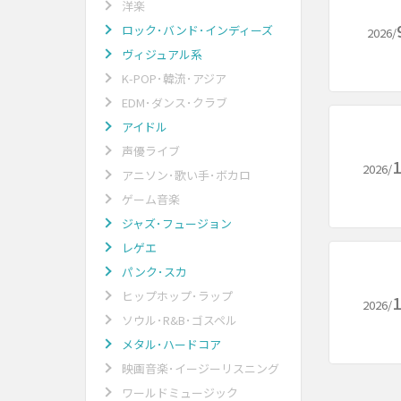
洋楽
ロック･バンド･インディーズ
2026/
ヴィジュアル系
K-POP･韓流･アジア
EDM･ダンス･クラブ
アイドル
声優ライブ
1
2026/
アニソン･歌い手･ボカロ
ゲーム音楽
ジャズ･フュージョン
レゲエ
パンク･スカ
ヒップホップ･ラップ
1
2026/
ソウル･R&B･ゴスペル
メタル･ハードコア
映画音楽･イージーリスニング
ワールドミュージック