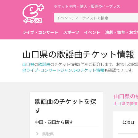
チケット予約・購入・販売のイープラス
ライブ・コンサート
スポーツ
イベント
演劇・舞台・お笑
山口県の歌謡曲チケット情報
山口県
の
歌謡曲
のチケット情報5件をご紹介します。お探しの歌
他ライブ･コンサートジャンルのチケット情報
も確認できます。
山口県の
歌謡曲のチケットを探
山口県で開催
す
中国・四国から探す
公演日
鳥取県