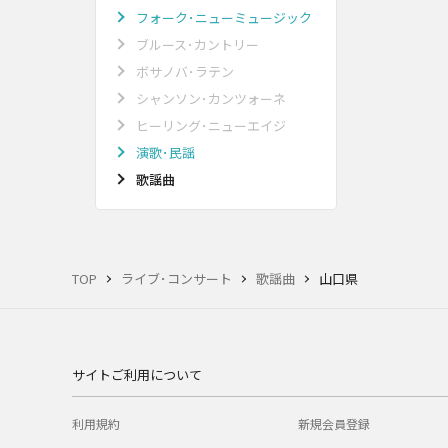
フォーク･ニューミュージック
ブルース･カントリー
ボサノバ･ラテン
シャンソン･カンツォーネ
ヒーリング･ニューエイジ
演歌･民謡
歌謡曲
TOP
ライブ･コンサート
歌謡曲
山口県
サイトご利用について
利用規約
新規会員登録