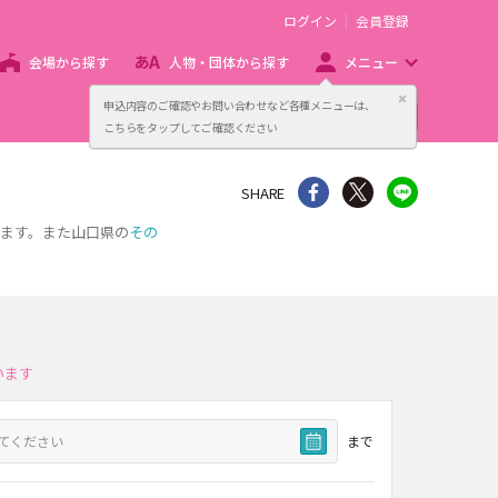
ログイン
会員登録
会場から探す
人物・団体から探す
メニュー
閉じる
申込内容のご確認やお問い合わせなど各種メニューは、
主催者向け販売サービス
こちらをタップしてご確認ください
シェア
Twitter
line
SHARE
えます。また山口県の
その
います
まで