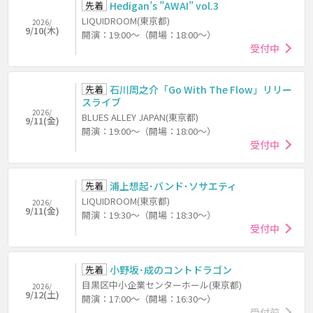
先着
Hedigan’s ”AWAI” vol.3
LIQUIDROOM(東京都)
2026/
9/10(木)
開演：19:00～（開場：18:00～）
受付中
先着
石川周之介「Go With The Flow」リリー
スライブ
2026/
BLUES ALLEY JAPAN(東京都)
9/11(金)
開演：19:00～（開場：18:00～）
受付中
先着
浦上想起･バンド･ソサエティ
LIQUIDROOM(東京都)
2026/
9/11(金)
開演：19:30～（開場：18:30～）
受付中
先着
小野坂･成のコントドラゴン
目黒区中小企業センターホール(東京都)
2026/
9/12(土)
開演：17:00～（開場：16:30～）
受付前