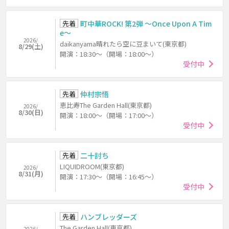
先着
町中華ROCK! 第2弾 ～Once Upon A Tim
e～
2026/
daikanyama晴れたら空に豆まいて(東京都)
8/29(土)
開演：18:30～（開場：18:00～）
受付中
先着
仲村宗悟
恵比寿The Garden Hall(東京都)
2026/
8/30(日)
開演：18:00～（開場：17:00～）
受付中
先着
二十討ち
LIQUIDROOM(東京都)
2026/
8/31(月)
開演：17:30～（開場：16:45～）
受付中
先着
ハンブレッダーズ
The Garden Hall(東京都)
2026/