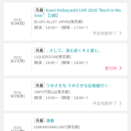
先着
Kaori Kobayashi LIVE 2026 “Back in Mo
tion” 【2部】
2026/
BLUES ALLEY JAPAN(東京都)
8/16(日)
開演：18:30～（開場：17:30～）
予定枚数終了
先着
...そして、消え逝くキミ達と。
LIQUIDROOM(東京都)
2026/
8/17(月)
開演：18:45～（開場：18:00～）
受付中
先着
うゆさきな うゆさきな出発進行☆
UNIT(代官山)(東京都)
2026/
8/19(水)
開演：19:00～（開場：18:00～）
予定枚数終了
先着
清春
DAIKANYAMA UNIT(東京都)
2026/
8/21(金)