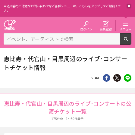
申込内容のご確認やお問い合わせなど各種メニューは、
こちらをタップしてご確認くだ
さい
チケット予約・購入・販売のイープラス
ログイン
会員登録
メニュー
検
恵比寿・代官山・目黒周辺のライブ･コンサー
トチケット情報
シェア
Twitter
li
SHARE
恵比寿・代官山・目黒周辺のライブ･コンサートの公
演チケット一覧
175件中 1～50件表示