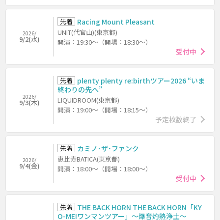
先着
Racing Mount Pleasant
UNIT(代官山)(東京都)
2026/
9/2(水)
開演：19:30～（開場：18:30～）
受付中
先着
plenty plenty re:birthツアー2026 “いま
終わりの先へ”
2026/
LIQUIDROOM(東京都)
9/3(木)
開演：19:00～（開場：18:15～）
予定枚数終了
先着
カミノ･ザ･ファンク
恵比寿BATICA(東京都)
2026/
9/4(金)
開演：18:00～（開場：18:00～）
受付中
先着
THE BACK HORN THE BACK HORN「KY
O-MEIワンマンツアー」～爆音灼熱浄土～