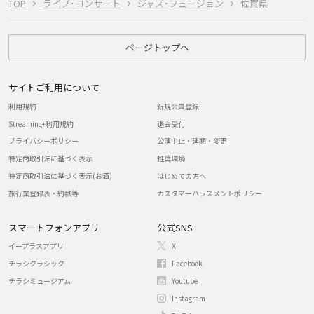
TOP
ライブ･コンサート
ジャズ･フュージョン
佐賀県
ページトップへ
サイトご利用について
利用規約
新規会員登録
Streaming+利用規約
退会受付
プライバシーポリシー
公演中止・延期・変更
特定商取引法に基づく表示
推奨環境
特定商取引法に基づく表示(お酒)
はじめての方へ
旅行業登録表・約款等
カスタマーハラスメントポリシー
スマートフォンアプリ
公式SNS
イープラスアプリ
X
チラシクラシック
Facebook
チラシミュージアム
Youtube
Instagram