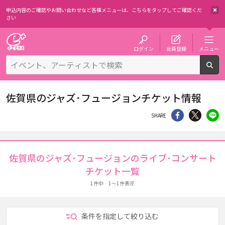
申込内容のご確認やお問い合わせなど各種メニューは、
こちらをタップしてご確認くだ
さい
チケット予約・購入・販売のイープラス
ログイン
会員登録
メニュー
検
佐賀県のジャズ･フュージョンチケット情報
シェア
Twitter
li
SHARE
佐賀県のジャズ･フュージョンのライブ･コンサート
チケット一覧
1件中 1～1件表示
条件を指定して絞り込む