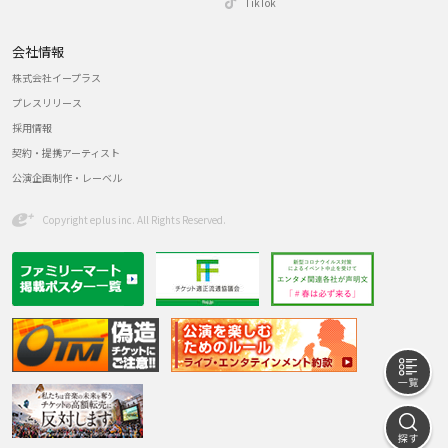
TikTok
会社情報
株式会社イープラス
プレスリリース
採用情報
契約・提携アーティスト
公演企画制作・レーベル
Copyright eplus inc. All Rights Reserved.
一
探