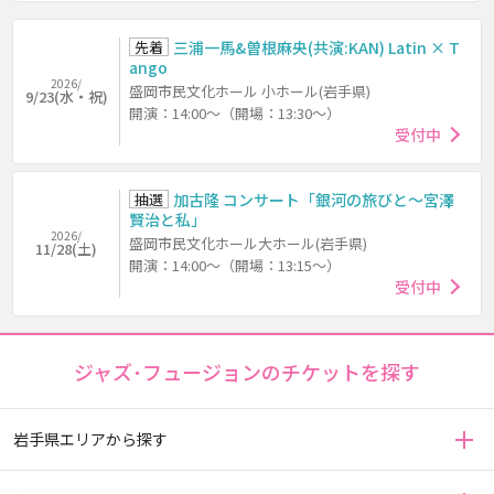
先着
三浦一馬&曽根麻央(共演:KAN) Latin × T
ango
2026/
盛岡市民文化ホール 小ホール(岩手県)
9/23(水・祝)
開演：14:00～（開場：13:30～）
受付中
抽選
加古隆 コンサート「銀河の旅びと～宮澤
賢治と私」
2026/
盛岡市民文化ホール大ホール(岩手県)
11/28(土)
開演：14:00～（開場：13:15～）
受付中
ジャズ･フュージョンのチケットを探す
岩手県エリアから探す