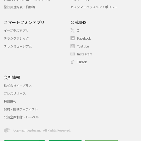
旅行業登録表・約款等
カスタマーハラスメントポリシー
スマートフォンアプリ
公式SNS
イープラスアプリ
X
チラシクラシック
Facebook
チラシミュージアム
Youtube
Instagram
TikTok
会社情報
株式会社イープラス
プレスリリース
採用情報
契約・提携アーティスト
公演企画制作・レーベル
Copyright eplus inc. All Rights Reserved.