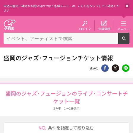
申込内容のご確認やお問い合わせなど各種メニューは、
こちらをタップしてご確認くだ
さい
チケット予約・購入・販売のイープラス
ログイン
会員登録
メニュー
検
盛岡のジャズ･フュージョンチケット情報
シェア
Twitter
li
SHARE
盛岡のジャズ･フュージョンのライブ･コンサートチ
ケット一覧
2件中 1～2件表示
条件を指定して絞り込む