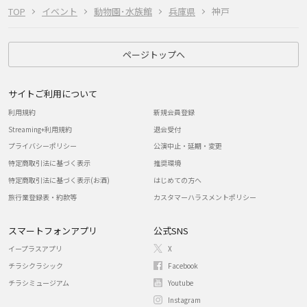
TOP
イベント
動物園･水族館
兵庫県
神戸
ページトップへ
サイトご利用について
利用規約
新規会員登録
Streaming+利用規約
退会受付
プライバシーポリシー
公演中止・延期・変更
特定商取引法に基づく表示
推奨環境
特定商取引法に基づく表示(お酒)
はじめての方へ
旅行業登録表・約款等
カスタマーハラスメントポリシー
スマートフォンアプリ
公式SNS
イープラスアプリ
X
チラシクラシック
Facebook
チラシミュージアム
Youtube
Instagram