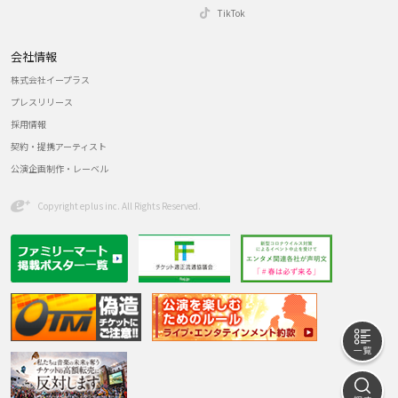
TikTok
会社情報
株式会社イープラス
プレスリリース
採用情報
契約・提携アーティスト
公演企画制作・レーベル
Copyright eplus inc. All Rights Reserved.
一
探