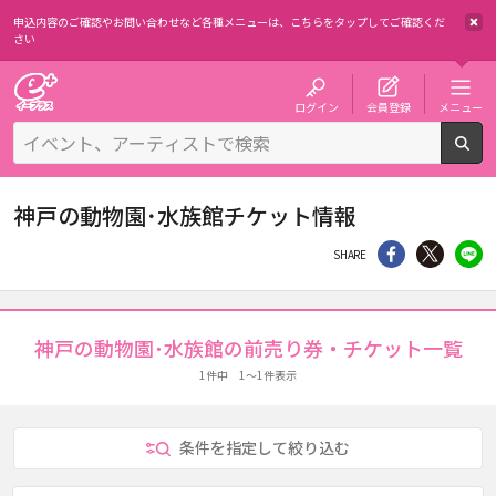
申込内容のご確認やお問い合わせなど各種メニューは、
こちらをタップしてご確認くだ
さい
チケット予約・購入・販売のイープラス
ログイン
会員登録
メニュー
検
神戸の動物園･水族館チケット情報
シェア
Twitter
li
SHARE
神戸の動物園･水族館の前売り券・チケット一覧
1件中 1～1件表示
条件を指定して絞り込む