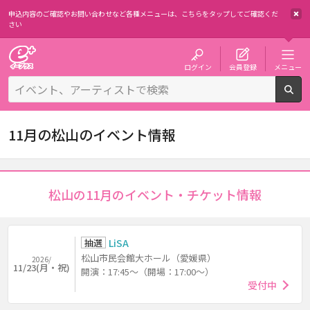
申込内容のご確認やお問い合わせなど各種メニューは、
こちらをタップしてご確認くだ
さい
チケット予約・購入・販売のイープラス
ログイン
会員登録
メニュー
検
11月の松山のイベント情報
松山の11月のイベント・チケット情報
抽選
LiSA
松山市民会館大ホール（愛媛県）
2026/
11/23(月・祝)
開演：17:45～（開場：17:00～）
受付中