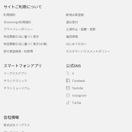
サイトご利用について
利用規約
新規会員登録
Streaming+利用規約
退会受付
プライバシーポリシー
公演中止・延期・変更
特定商取引法に基づく表示
推奨環境
特定商取引法に基づく表示(お酒)
はじめての方へ
旅行業登録表・約款等
カスタマーハラスメントポリシー
スマートフォンアプリ
公式SNS
イープラスアプリ
X
チラシクラシック
Facebook
チラシミュージアム
Youtube
Instagram
TikTok
会社情報
株式会社イープラス