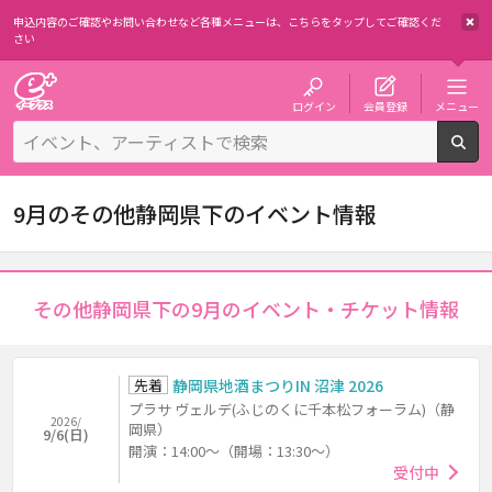
申込内容のご確認やお問い合わせなど各種メニューは、
こちらをタップしてご確認くだ
さい
チケット予約・購入・販売のイープラス
ログイン
会員登録
メニュー
検
9月のその他静岡県下のイベント情報
その他静岡県下の9月のイベント・チケット情報
先着
静岡県地酒まつりIN 沼津 2026
プラサ ヴェルデ(ふじのくに千本松フォーラム)（静
2026/
岡県）
9/6(日)
開演：14:00～（開場：13:30～）
受付中