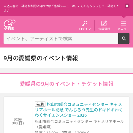
申込内容のご確認やお問い合わせなど各種メニューは、
こちらをタップしてご確認くだ
さい
チケット予約・購入・販売のイープラス
ログイン
会員登録
メニュー
検
9月の愛媛県のイベント情報
愛媛県の9月のイベント・チケット情報
先着
松山市総合コミュニティセンター キャメ
リアホール記念 でんじろう先生のドキドキわく
わくサイエンスショー 2026
2026/
松山市総合コミュニティセンター キャメリアホール
9/6(日)
（愛媛県）
開演：13:00～（開場：12:30～）