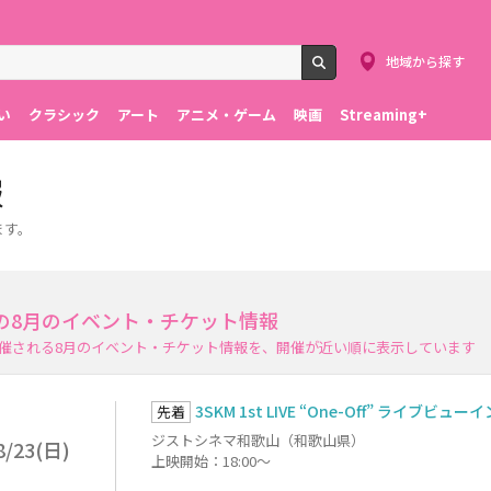
地域から探す
検索
い
クラシック
アート
アニメ・ゲーム
映画
Streaming+
報
ます。
の8月のイベント・チケット情報
催される8月のイベント・チケット情報を、開催が近い順に表示しています
3SKM 1st LIVE “One-Off” ライブビュー
先着
ジストシネマ和歌山（和歌山県）
8/23(日)
上映開始：18:00～