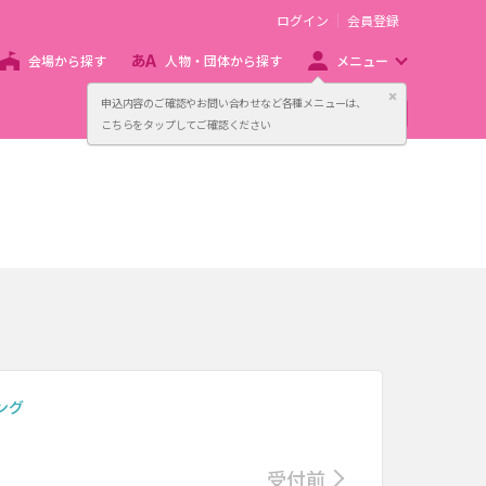
ログイン
会員登録
会場から探す
人物・団体から探す
メニュー
閉じる
申込内容のご確認やお問い合わせなど各種メニューは、
主催者向け販売サービス
こちらをタップしてご確認ください
イング
受付前