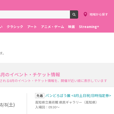
地域から探す
検索
い
クラシック
アート
アニメ・ゲーム
映画
Streaming+
す。
8月のイベント・チケット情報
される8月のイベント・チケット情報を、開催が近い順に表示しています
パンどろぼう展 <8月土日祝/日時指定券>
先着
高知県立美術館 県民ギャラリー（高知県）
8/8(土)
入場回：09:30～